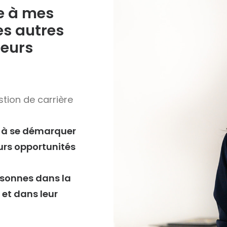
e à mes
es autres
leurs
stion de carrière
s à se démarquer
urs opportunités
sonnes dans la
 et dans leur