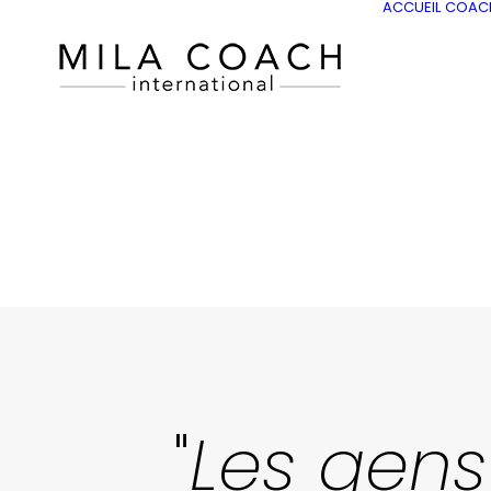
ACCUEIL
COAC
"
Les gens