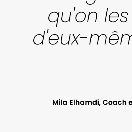
qu'on les
d'eux-mêm
Mila Elhamdi, Coach en