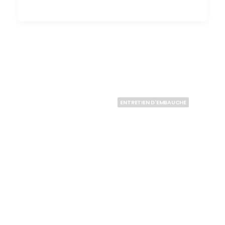
ENTRETIEN D'EMBAUCHE
18 mai 2020
3 conseils pour relancer après