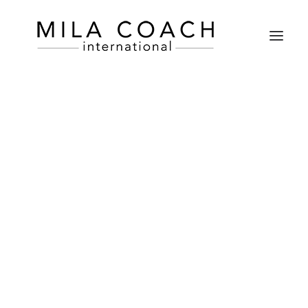
PRÉPARER UN ENTRETIEN D’EMBAUCHE
RÉDIGER UN CV GAGNANT
RÉUSSIR SON CONCOURS ORAL FONCTION PUBLIQUE
RÉDIGER UN PROFIL LINKEDIN ATTRACTIF
FAIRE LE POINT SUR SES COMPÉTENCES
ÉUSSIR SON ORAL D’ADMISSION AUX GRANDES ÉCOL
RECHERCHER UN STAGE/ALTERNANCE
DÉCROCHER RAPIDEMENT SON 1er EMPLOI
7 mars 2020