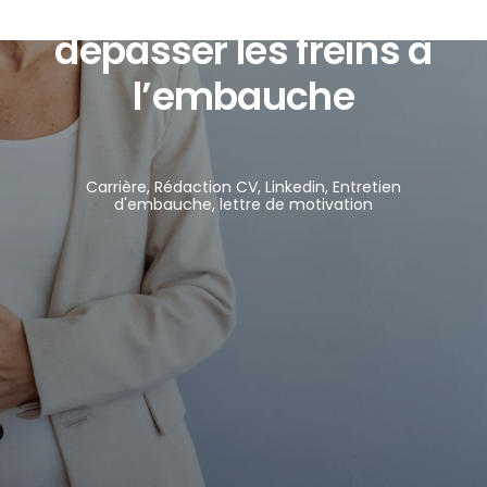
Candidats seniors :
dépasser les freins à
l’embauche
Carrière
,
Rédaction CV
,
Linkedin
,
Entretien
d'embauche
,
lettre de motivation