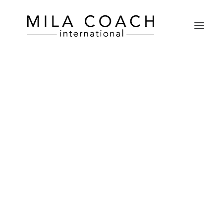
PRÉPARER UN ENTRETIEN D’EMBAUCHE
RÉDIGER UN CV GAGNANT
RÉUSSIR SON CONCOURS ORAL FONCTION PUBLIQUE
RÉDIGER UN PROFIL LINKEDIN ATTRACTIF
FAIRE LE POINT SUR SES COMPÉTENCES
ÉUSSIR SON ORAL D’ADMISSION AUX GRANDES ÉCOL
RECHERCHER UN STAGE/ALTERNANCE
DÉCROCHER RAPIDEMENT SON 1er EMPLOI
16 mai 2023