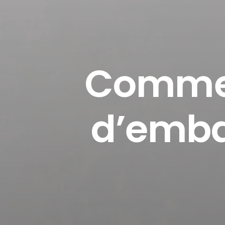
Commen
d’embau