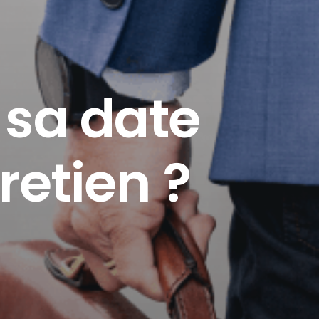
sa date
retien ?