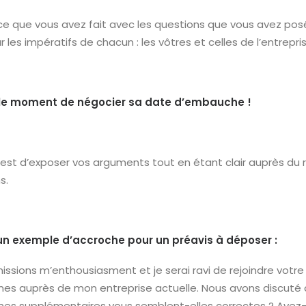
ce que vous avez fait avec les questions que vous avez po
ur les impératifs de chacun : les vôtres et celles de l’entrepri
 le moment de négocier sa date d’embauche !
l est d’exposer vos arguments tout en étant clair auprès du
s.
 un exemple d’accroche pour un préavis à déposer :
missions m’enthousiasment et je serai ravi de rejoindre votre 
es auprès de mon entreprise actuelle. Nous avons discuté 
es supplémentaires vous semblent-elles correctes ? Avez