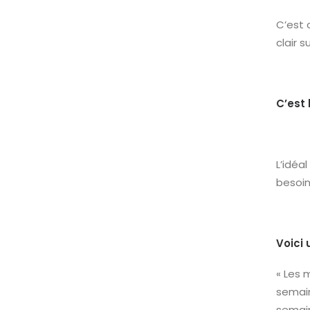
C’est 
clair s
C’est
L’idéa
besoin
Voici
« Les 
semain
semain