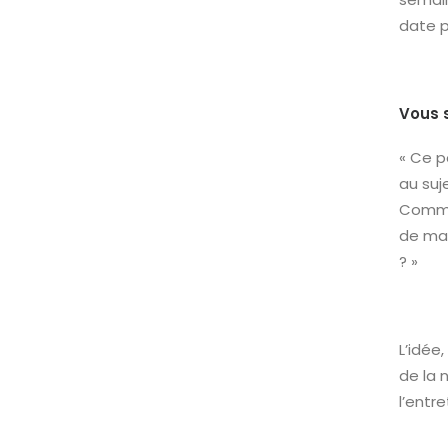
date p
Vous s
« Ce p
au suj
Comme 
de man
? »
L’idée
de la 
l’entr