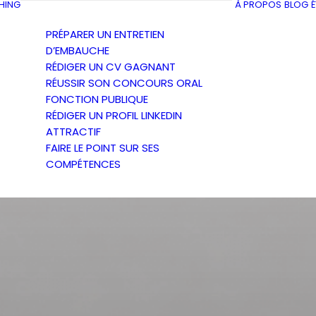
HING
À PROPOS
BLOG
PRÉPARER UN ENTRETIEN
D’EMBAUCHE
RÉDIGER UN CV GAGNANT
RÉUSSIR SON CONCOURS ORAL
FONCTION PUBLIQUE
RÉDIGER UN PROFIL LINKEDIN
ATTRACTIF
FAIRE LE POINT SUR SES
COMPÉTENCES