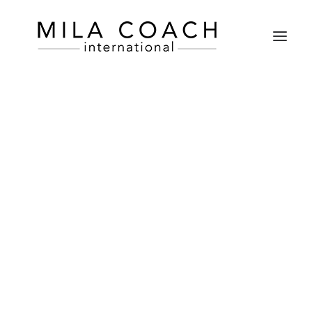
PRÉPARER UN ENTRETIEN D’EMBAUCHE
RÉDIGER UN CV GAGNANT
RÉUSSIR SON CONCOURS ORAL FONCTION PUBLIQUE
RÉDIGER UN PROFIL LINKEDIN ATTRACTIF
FAIRE LE POINT SUR SES COMPÉTENCES
ÉUSSIR SON ORAL D’ADMISSION AUX GRANDES ÉCOL
RECHERCHER UN STAGE/ALTERNANCE
DÉCROCHER RAPIDEMENT SON 1er EMPLOI
23 mars 2020
Organisation au