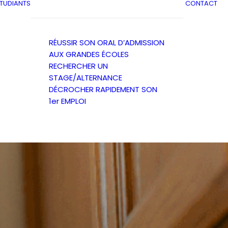
ÉTUDIANTS
CONTACT
RÉUSSIR SON ORAL D’ADMISSION
AUX GRANDES ÉCOLES
RECHERCHER UN
STAGE/ALTERNANCE
DÉCROCHER RAPIDEMENT SON
1er EMPLOI