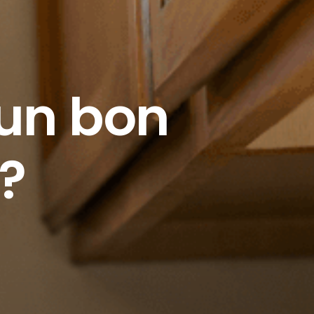
un bon
?