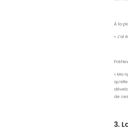
À la p
« J’ai
Préfér
« Ma r
qu’ell
dévelo
de ces
3. L