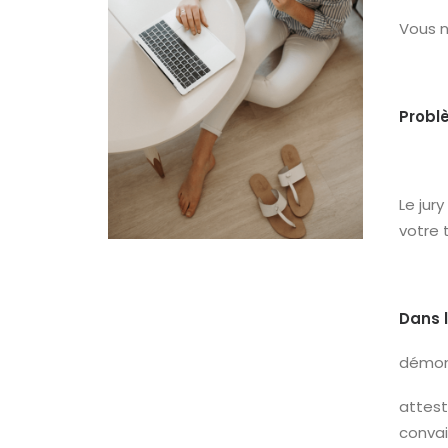
Vous n
Problè
Le jur
votre t
Dans 
démont
attest
convai