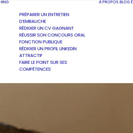
HING
À PROPOS
BLOG
PRÉPARER UN ENTRETIEN
D’EMBAUCHE
RÉDIGER UN CV GAGNANT
RÉUSSIR SON CONCOURS ORAL
FONCTION PUBLIQUE
RÉDIGER UN PROFIL LINKEDIN
ATTRACTIF
FAIRE LE POINT SUR SES
COMPÉTENCES