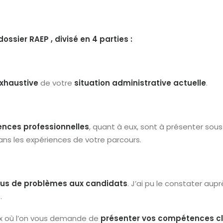
ssier RAEP , divisé en 4 parties :
exhaustive
de votre
situation administrative actuelle
.
ences professionnelles
, quant à eux, sont à présenter so
ns les expériences de votre parcours.
 plus de problèmes aux candidats
. J’ai pu le constater aupr
e
.
eux où l’on vous demande de
présenter vos compétences clé