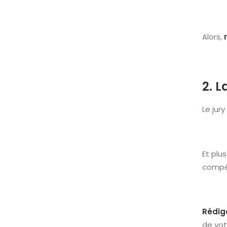
Alors,
2. L
Le jur
Et plu
compé
Rédig
de vot