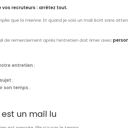
vos recruteurs : arrêtez tout.
plie que la mienne. Et quand je vois un mail écrit sans atten
mail de remerciement après l’entretien doit rimer avec
person
 votre entretien
;
sujet
;
ur son temps
;
.
 est un mail lu
en est pressée. Elle n’a pas le temps.