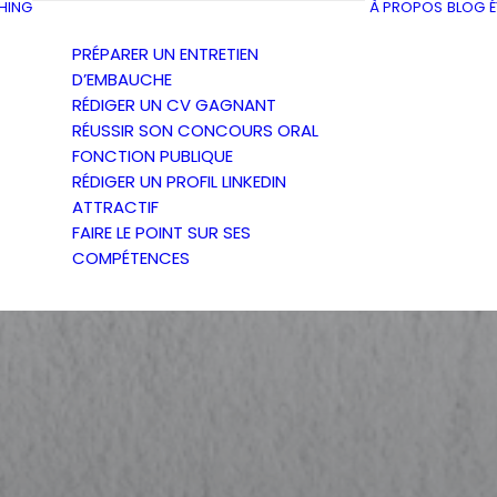
HING
À PROPOS
BLOG
PRÉPARER UN ENTRETIEN
D’EMBAUCHE
RÉDIGER UN CV GAGNANT
RÉUSSIR SON CONCOURS ORAL
FONCTION PUBLIQUE
RÉDIGER UN PROFIL LINKEDIN
ATTRACTIF
FAIRE LE POINT SUR SES
COMPÉTENCES