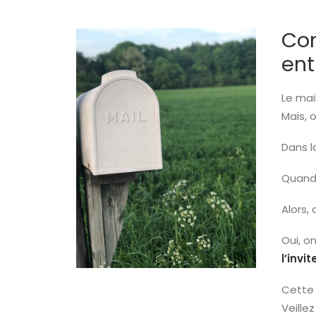
Con
ent
Le mai
Mais, 
Dans l
Quand 
Alors,
Oui, o
l’invi
Cette 
Veille