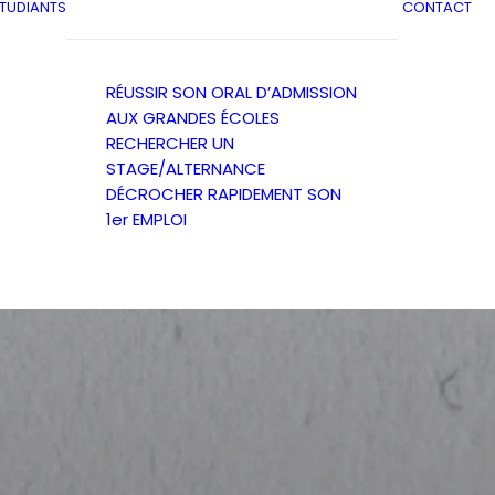
ÉTUDIANTS
CONTACT
RÉUSSIR SON ORAL D’ADMISSION
AUX GRANDES ÉCOLES
RECHERCHER UN
STAGE/ALTERNANCE
DÉCROCHER RAPIDEMENT SON
1er EMPLOI