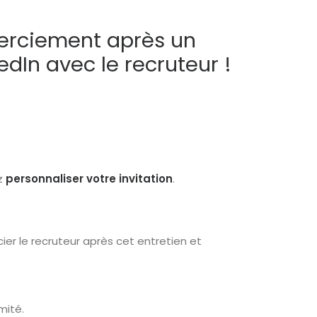
merciement après un
edIn avec le recruteur !
z
personnaliser votre invitation
.
er le recruteur après cet entretien et
mité.