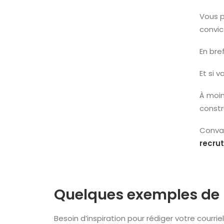
Vous p
convic
En bre
Et si 
À moin
constr
Conva
recru
Quelques exemples de
Besoin d’inspiration pour rédiger votre courr